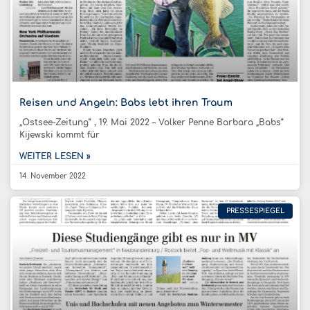
Reisen und Angeln: Babs lebt ihren Traum
„Ostsee-Zeitung“ , 19. Mai 2022 – Volker Penne Barbara „Babs“
Kijewski kommt für
WEITER LESEN »
14. November 2022
PRESSESPIEGEL