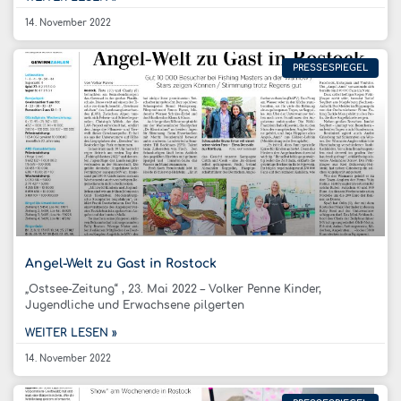
14. November 2022
PRESSESPIEGEL
Angel-Welt zu Gast in Rostock
„Ostsee-Zeitung“ , 23. Mai 2022 – Volker Penne Kinder,
Jugendliche und Erwachsene pilgerten
WEITER LESEN »
14. November 2022