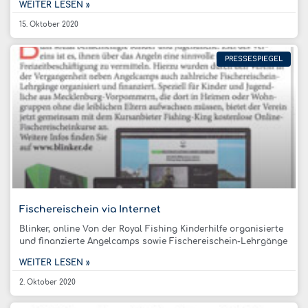
WEITER LESEN »
15. Oktober 2020
PRESSESPIEGEL
Fischereischein via Internet
Blinker, online Von der Royal Fishing Kinderhilfe organisierte
und finanzierte Angelcamps sowie Fischereischein-Lehrgänge
WEITER LESEN »
2. Oktober 2020