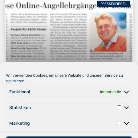
PRESSESPIEGEL
Angel-Kurs Online
Wir verwenden Cookies, um unsere Website und unseren Service zu
Ostsee-Zeitung, 7. April 2020 Der Landesanglerverband
optimieren.
Mecklenburg-Vorpommern unterstützt die Online-Angelkurse,
Funktional
die die Royal
Immer aktiv
WEITER LESEN »
Statistiken
17. Mai 2020
Marketing
« Zurück
1
2
3
4
5
6
7
8
9
10
11
12
Weiter »