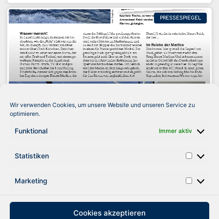
PRESSESPIEGEL
Wir verwenden Cookies, um unsere Website und unseren Service zu
optimieren.
Botschafterreise Azoren 2021
Funktional
Immer aktiv
WEITER LESEN »
Statistiken
10. Juli 2023
Marketing
« Zurück
1
2
3
4
5
6
7
8
9
10
11
12
Weiter »
Cookies akzeptieren