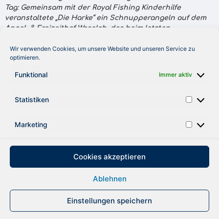
Tag: Gemeinsam mit der Royal Fishing Kinderhilfe
veranstaltete „Die Harke“ ein Schnupperangeln auf dem
Angel- & Freizeithof Weseloh, das beim letzten
Stammtisch in Nienburg beschlossen wurde.
Wir verwenden Cookies, um unsere Website und unseren Service zu
Mit dabei waren unter anderen auch Botschafter
optimieren.
Andreas Franke (bekannt als TV- und Radiomoderator)
Funktional
Immer aktiv
sowie das langjährige Mitglied Christian Rumpeltin,
ehemaliger Geschäftsführer der Harke.
Statistiken
Auszug aus dem Magazin: Die Harke
Marketing
ZURÜCK
Cookies akzeptieren
Ablehnen
DATENSCHUTZ
IMPRESSUM
Einstellungen speichern