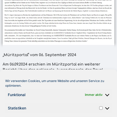
„Müritzportal“ vom 06. September 2024
Am 06.09.2024 erschien im Müritzportal ein weiterer
Bericht über das nationale Jugendangeln der Royal
Fishing Kinderhilfe.
Wir verwenden Cookies, um unsere Website und unseren Service zu
Besonders hervorgehoben werden hier die
optimieren.
unterstützenden Unternehmen und Vereine.
Funktional
Immer aktiv
Der General Manager des gastgebenden Maremüritz
Yachthafen-Resorts, das Musik-Duo ZigZag, die Weiße
Statistiken
Flotte und viele weitere Unterstützer der Angeltage 2024.