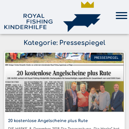
Kategorie: Pressespiegel
PRESSESPIEGEL
20 kostenlose Angelscheine plus Rute