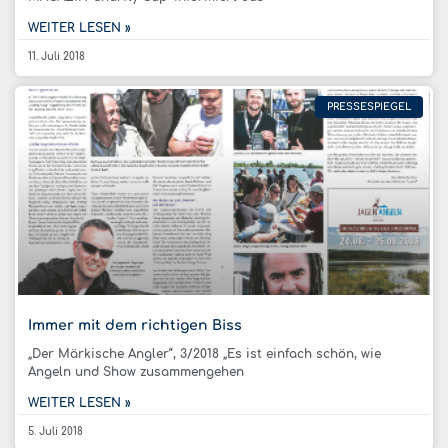
WEITER LESEN »
11. Juli 2018
PRESSESPIEGEL
Immer mit dem richtigen Biss
„Der Märkische Angler“, 3/2018 „Es ist einfach schön, wie
Angeln und Show zusammengehen
WEITER LESEN »
5. Juli 2018