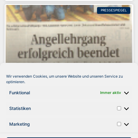
PRESSESPIEGEL
Wir verwenden Cookies, um unsere Website und unseren Service zu
Angellehrgang erfolgreich beendet
optimieren.
„Harke am Sonntag“, 1. Juli 2018 Binnen vier Wochen haben
Funktional
sich acht Mädchen
Immer aktiv
WEITER LESEN »
Statistiken
1. Juli 2018
Marketing
« Zurück
1
2
3
4
5
6
7
8
9
10
11
12
Weiter »