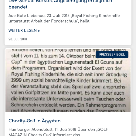
LWF-Schule Borstel: Angellehrgang erfolgreich
beendet
Aue-Bote Liebenau, 23. Juli 2018 „Royal Fishing Kinderhilfe
unterstützt Arbeit der Förderschule“, heißt
WEITER LESEN »
23. Juli 2018
PRESSESPIEGEL
Charity-Golf in Ägypten
Hamburger Abendblatt, 11. Juli 2018 Über den „GOLF
MAGAZIN Charity Cup“ informiert das