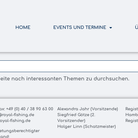
HOME
EVENTS UND TERMINE
Ü
seite nach interessanten Themen zu durchsuchen.
ax: +49 (0) 40 / 38 90 63 00
Alexandra Jahr (Vorsitzende)
Regis
@royal-fishing.de
Siegfried Götze (2.
Hamb
oyal-fishing.de
Vorsitzender)
Regis
Holger Linn (Schatzmeister)
retungsberechtigter
tand: