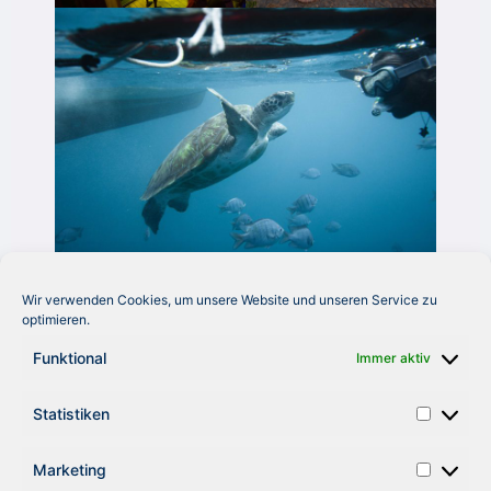
Übernachtet wurde im „Mansa Marina Hotel“ direkt im
Wir verwenden Cookies, um unsere Website und unseren Service zu
Hafen. Auch die Abende waren prall gefüllt. In
optimieren.
verschiedenen Restaurants gab es leckeres Essen und im
Funktional
Immer aktiv
Anschluss einmal Musik von einer einheimischen Band
und einmal von der RF-Hausband „ZigZag“. Diese Woche
an Afrikas Atlantikküste wird in besonderer Erinnerung
Statistiken
bleiben.
Marketing