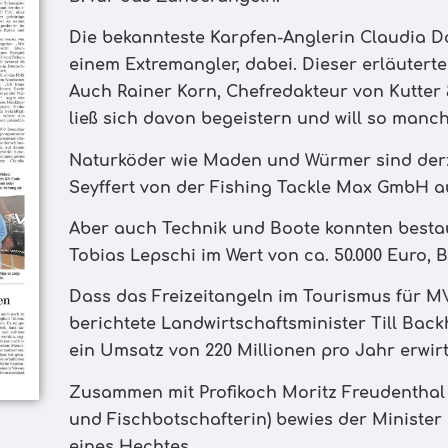
Die bekannteste Karpfen-Anglerin Claudia D
einem Extremangler, dabei. Dieser erläutert
Auch Rainer Korn, Chefredakteur von Kutter
ließ sich davon begeistern und will so manc
Naturköder wie Maden und Würmer sind derze
Seyffert von der Fishing Tackle Max GmbH a
Aber auch Technik und Boote konnten besta
Tobias Lepschi im Wert von ca. 50.000 Euro, 
Dass das Freizeitangeln im Tourismus für MV
berichtete Landwirtschaftsminister Till Bac
ein Umsatz von 220 Millionen pro Jahr erwirt
Zusammen mit Profikoch Moritz Freudenthal
und Fischbotschafterin) bewies der Minister
eines Hechtes.