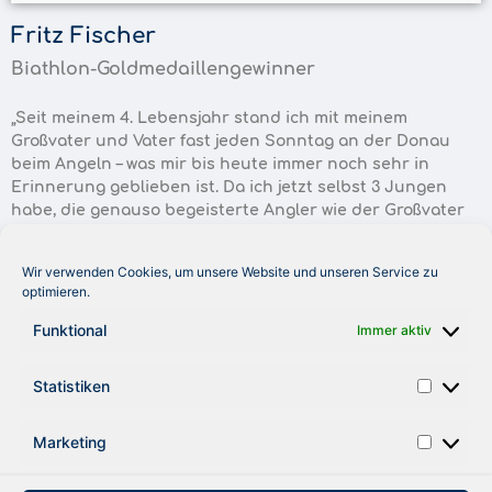
Fritz Fischer
Biathlon-Goldmedaillengewinner
„Seit meinem 4. Lebensjahr stand ich mit meinem
Großvater und Vater fast jeden Sonntag an der Donau
beim Angeln – was mir bis heute immer noch sehr in
Erinnerung geblieben ist. Da ich jetzt selbst 3 Jungen
habe, die genauso begeisterte Angler wie der Großvater
und Vater sind, kann ich natürlich von ganzem Herzen
unterstützen, Kindern zu helfen, die nicht auf der
Wir verwenden Cookies, um unsere Website und unseren Service zu
Sonnenseite des Lebens stehen. Denn was ein
optimieren.
Angelerlebnis mir und meinen Kindern gibt, z.B. den Blick
wieder zurück auf die Natur zu richten, welche ja unser
Funktional
Immer aktiv
größter Besitz auf dieser Welt ist – soll es auch anderen
Kindern geben.“
Statistiken
Marketing
zurück