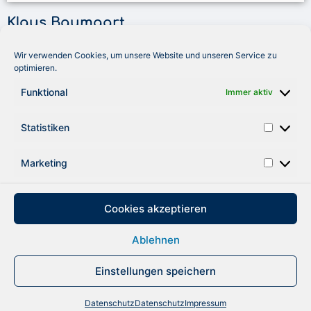
Klaus Baumgart
Sänger der Band „Klaus & Klaus“
Wir verwenden Cookies, um unsere Website und unseren Service zu
optimieren.
„Ich wohne nicht nur an der Nordseeküste, ich singe nicht
nur von der Nordseeküste, sondern angel am
Funktional
Immer aktiv
allerliebsten mit meinem Sohn Alexander an der
Nordseeküste.“
Statistiken
Marketing
zurück
Cookies akzeptieren
Ablehnen
DATENSCHUTZ
IMPRESSUM
Einstellungen speichern
Datenschutz
Datenschutz
Impressum