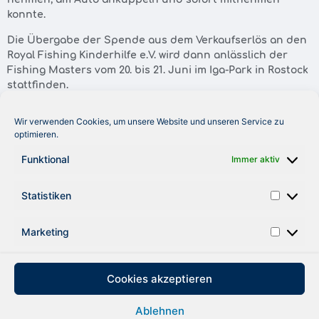
konnte.
Die Übergabe der Spende aus dem Verkaufserlös an den
Royal Fishing Kinderhilfe e.V. wird dann anlässlich der
Fishing Masters vom 20. bis 21. Juni im Iga-Park in Rostock
stattfinden.
www.boatsolutions.de
Wir verwenden Cookies, um unsere Website und unseren Service zu
optimieren.
www.royal-fishing.de
Funktional
Immer aktiv
Foto: Hermann Hell
Statistiken
zurück
Marketing
Cookies akzeptieren
Ablehnen