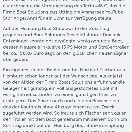
e.V. erbrachte die Versteigerung des Terhi 445 C, das die
Firma Boat Solutions aus Utting am Ammersee YouTube-
Star Angel Anni für ein Jahr zur Verfügung stellte.
Auf der Hamburg Boat Show wurde der Zuschlag
gegeben und Boat Solutions Geschäftsführer Dominik
Entzminger konnte das gepflegte, wenig genutzte Boot,
dessen Neupreis inklusive 15 PS Motor und Straßentrailer
bei ca. 15.000,- Euro liegt, an den glücklichen neuen Eigner
übergeben.
Ein eigenes, kleines Boot stand bei Hartmut Fischer aus
Hamburg schon länger auf der Wunschliste. Als er jetzt
von der Aktion der Firma Boats Solutions erfuhr, war die
Gelegenheit günstig, ein voll ausgestattetes Boot mit
wenig Betriebsstunden zu einem günstigen Preis zu
ersteigern. Das Ganze auch noch in dem Bewusstsein,
das der Kaufpreis ohne Abzüge einem guten Zweck
zugeführt werden wird. So freute sich Fischer sehr, als er
den Trailer mit dem Boot gemeinsam mit seinem Sohn am
Sonntag direkt auf der Hamburg Boat Show in Empfang
nehmen, am Auto ankuppeln und sofort mitnehmen