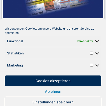
Der Reporter, 19. Juni 2019
Wir verwenden Cookies, um unsere Website und unseren Service zu
optimieren.
„So viele Weltmeister, Europameister, Deutsche Meister,
Teamangler und Experten gibt es nur beim größten
Funktional
Immer aktiv
Angelevent Deutschlands“, wirbt das Bad Doberaner
Anzeigenblatt „der reporter“ für den Besuch der „Fishing
Statistiken
Masters Show“ am vorletzten Juni-Wochenende 2019.
Marketing
ZURÜCK
Cookies akzeptieren
Ablehnen
DATENSCHUTZ
IMPRESSUM
Einstellungen speichern