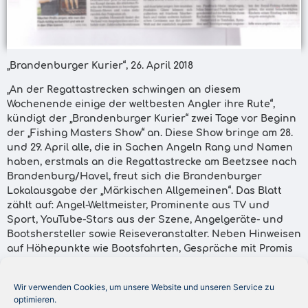
„Brandenburger Kurier“, 26. April 2018
„An der Regattastrecken schwingen an diesem
Wochenende einige der weltbesten Angler ihre Rute“,
kündigt der „Brandenburger Kurier“ zwei Tage vor Beginn
der „Fishing Masters Show“ an. Diese Show bringe am 28.
und 29. April alle, die in Sachen Angeln Rang und Namen
haben, erstmals an die Regattastrecke am Beetzsee nach
Brandenburg/Havel, freut sich die Brandenburger
Lokalausgabe der „Märkischen Allgemeinen“. Das Blatt
zählt auf: Angel-Weltmeister, Prominente aus TV und
Sport, YouTube-Stars aus der Szene, Angelgeräte- und
Bootshersteller sowie Reiseveranstalter. Neben Hinweisen
auf Höhepunkte wie Bootsfahrten, Gespräche mit Promis
und Angelexperten sowie Bootspräsentationen und
kulinarischen Genüssen, erwähnt das Blatt, dass
Wir verwenden Cookies, um unsere Website und unseren Service zu
prominente Mitglieder der Royal-Fishing-Kinderhilfe die
optimieren.
Show regelmäßig auf ihrer Tour begleiten. Zugunsten