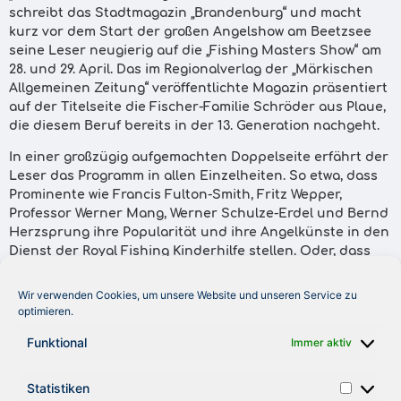
schreibt das Stadtmagazin „Brandenburg“ und macht
kurz vor dem Start der großen Angelshow am Beetzsee
seine Leser neugierig auf die „Fishing Masters Show“ am
28. und 29. April. Das im Regionalverlag der „Märkischen
Allgemeinen Zeitung“ veröffentlichte Magazin präsentiert
auf der Titelseite die Fischer-Familie Schröder aus Plaue,
die diesem Beruf bereits in der 13. Generation nachgeht.
In einer großzügig aufgemachten Doppelseite erfährt der
Leser das Programm in allen Einzelheiten. So etwa, dass
Prominente wie Francis Fulton-Smith, Fritz Wepper,
Professor Werner Mang, Werner Schulze-Erdel und Bernd
Herzsprung ihre Popularität und ihre Angelkünste in den
Dienst der Royal Fishing Kinderhilfe stellen. Oder, dass
mehr als 60 deutsche und internationale Meister den
Besuchern als Experten für alle Techniken des Angels zur
Wir verwenden Cookies, um unsere Website und unseren Service zu
Seite stehen.
optimieren.
Unter der Überschrift „Spaß für die ganze Familie“
Funktional
Immer aktiv
informiert das Blatt auch über das Angebot, Kajak und
Belly-Boot zu fahren, sowie darüber, dass Kinder während
Statistiken
der zwei Tage das Angeln probieren können.