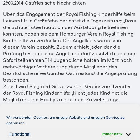
29.03.2014 Ostfriesische Nachrichten
Über das Engagement der Royal Fishing Kinderhilfe beim
Leinerstift in Großefehn berichtet die Tageszeitung: „Dass
die Schüler überhaupt an der Ausbildung teilnehmen
konnten, haben sie dem Hamburger Verein Royal Fishing
Kinderhilfe zu verdanken. Der Angelkurs wurde von
diesem Verein bezahlt. Zudem erhielt jeder, der die
Prüfung bestand, eine Angel und darf zusätzlich an einer
Safari teilnehmen.“ 14 Jugendliche hatten im März nach
mehrwöchiger Vorbereitung durch Mitglieder des
Bezirksfischereiverbandes Ostfriesland die Angelprüfung
bestanden.
Zitiert wird Siegfried Götze, zweiter Vereinsvorsitzender
der Royal Fishing Kinderhilfe: „Nicht jedes Kind hat die
Möglichkeit, ein Hobby zu erlernen. Zu viele junge
Menschen leiden unter den Auswirkungen unserer
Gesellschaft. Sie verbringen ihre Freizeit auf der Straße,
Wir verwenden Cookies, um unsere Website und unseren Service zu
anstatt die Natur zu erleben.“ Die Ostfriesischen
optimieren.
Nachrichten berichten, dass sich die Kinderhilfe seit 1999
um sozial benachteiligte Kinder und Jugendliche
Funktional
Immer aktiv
vorwiegend aus Kinderheimen kümmert und mit Hilfe von