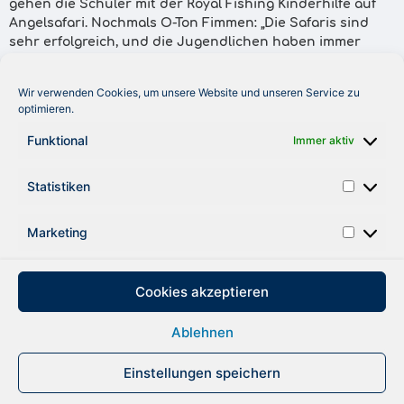
gehen die Schüler mit der Royal Fishing Kinderhilfe auf
Angelsafari. Nochmals O-Ton Fimmen: „Die Safaris sind
sehr erfolgreich, und die Jugendlichen haben immer
großen Spaß bei dieser Freizeitaktivität.“ Er berichtete,
dass er mit der Kinderhilfe seit dem Jahr 2000 bereits
Wir verwenden Cookies, um unsere Website und unseren Service zu
2.100 Kindern in Ostfriesland zum Angelschein verhelfen
optimieren.
konnte.
Die Förderschule möchte diese Zusammenarbeit gern
Funktional
Immer aktiv
fortsetzen, Lehrer Ralf Asche bestätigte: „Die Angel-AG
wird immer wieder gerne von den Schülern angenommen.
Statistiken
… Die Leistung der Kinderhilfe und des BVO ist großartig.“
Marketing
ZURÜCK
Cookies akzeptieren
Ablehnen
DATENSCHUTZ
IMPRESSUM
Einstellungen speichern