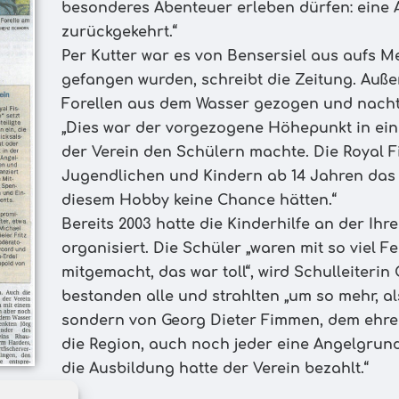
besonderes Abenteuer erleben dürfen: eine A
zurückgekehrt.“
Per Kutter war es von Bensersiel aus aufs M
gefangen wurden, schreibt die Zeitung. Auß
Forellen aus dem Wasser gezogen und nach
„Dies war der vorgezogene Höhepunkt in ei
der Verein den Schülern machte. Die Royal F
Jugendlichen und Kindern ab 14 Jahren das 
diesem Hobby keine Chance hätten.“
Bereits 2003 hatte die Kinderhilfe an der Ih
organisiert. Die Schüler „waren mit so viel 
mitgemacht, das war toll“, wird Schulleiterin
bestanden alle und strahlten „um so mehr, a
sondern von Georg Dieter Fimmen, dem ehren
die Region, auch noch jeder eine Angelgru
die Ausbildung hatte der Verein bezahlt.“