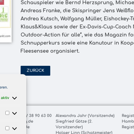
Schauspieler wie Bernd Herzsprung, Michae
Andreas Franke, die Skispringer Jens Weißflo
Andrea Kutsch, Wolfgang Müller, Eishockey
Klaus&Klaus sowie der Ex-Davis-Cup-Coach Nik
Outdoor-Action für alle“, wie das Magazin f
Schnupperkurs sowie eine Kanutour in Koop
Fleesensee organisiert.
ZURÜCK
eren.
 aktiv
ax: +49 (0) 40 / 38 90 63 00
Alexandra Jahr (Vorsitzende)
Regis
@royal-fishing.de
Siegfried Götze (2.
Hamb
oyal-fishing.de
Vorsitzender)
Regis
Holger Linn (Schatzmeister)