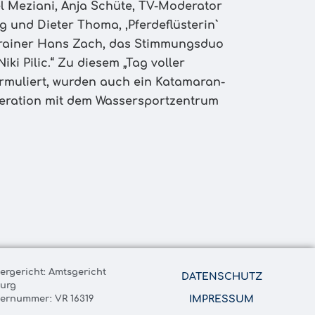
l Meziani, Anja Schüte, TV-Moderator
g und Dieter Thoma, ,Pferdeflüsterin`
-Trainer Hans Zach, das Stimmungsduo
i Pilic.“ Zu diesem „Tag voller
ormuliert, wurden auch ein Katamaran-
eration mit dem Wassersportzentrum
tergericht: Amtsgericht
DATENSCHUTZ
urg
ternummer: VR 16319
IMPRESSUM