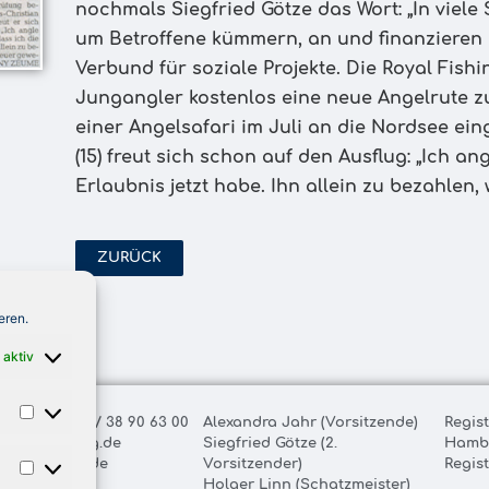
nochmals Siegfried Götze das Wort: „In viele 
um Betroffene kümmern, an und finanzieren d
Verbund für soziale Projekte. Die Royal Fishi
Jungangler kostenlos eine neue Angelrute z
einer Angelsafari im Juli an die Nordsee ein
(15) freut sich schon auf den Ausflug: „Ich an
Erlaubnis jetzt habe. Ihn allein zu bezahlen,
ZURÜCK
eren.
 aktiv
ax: +49 (0) 40 / 38 90 63 00
Alexandra Jahr (Vorsitzende)
Regis
@royal-fishing.de
Siegfried Götze (2.
Hamb
oyal-fishing.de
Vorsitzender)
Regis
Holger Linn (Schatzmeister)