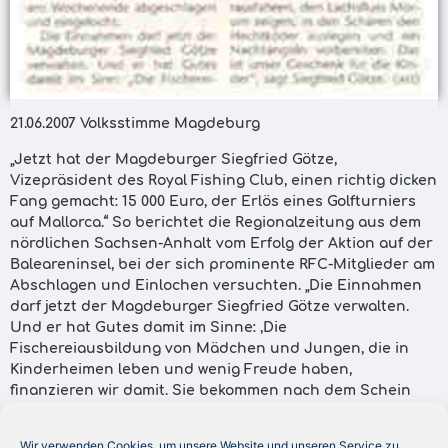
21.06.2007 Volksstimme Magdeburg
„Jetzt hat der Magdeburger Siegfried Götze,
Vizepräsident des Royal Fishing Club, einen richtig dicken
Fang gemacht: 15 000 Euro, der Erlös eines Golfturniers
auf Mallorca.“ So berichtet die Regionalzeitung aus dem
nördlichen Sachsen-Anhalt vom Erfolg der Aktion auf der
Baleareninsel, bei der sich prominente RFC-Mitglieder am
Abschlagen und Einlochen versuchten. „Die Einnahmen
darf jetzt der Magdeburger Siegfried Götze verwalten.
Und er hat Gutes damit im Sinne: ,Die
Fischereiausbildung von Mädchen und Jungen, die in
Kinderheimen leben und wenig Freude haben,
finanzieren wir damit. Sie bekommen nach dem Schein
,
eine Angelausrüstung und eine Safari geschenkt
erzählt er. ,Magdeburgs Kinder gehören häufig zu den
Wir verwenden Cookies, um unsere Website und unseren Service zu