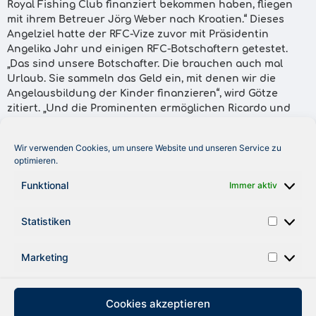
Royal Fishing Club finanziert bekommen haben, fliegen
mit ihrem Betreuer Jörg Weber nach Kroatien.“ Dieses
Angelziel hatte der RFC-Vize zuvor mit Präsidentin
Angelika Jahr und einigen RFC-Botschaftern getestet.
„Das sind unsere Botschafter. Die brauchen auch mal
Urlaub. Sie sammeln das Geld ein, mit denen wir die
Angelausbildung der Kinder finanzieren“, wird Götze
zitiert. „Und die Prominenten ermöglichen Ricardo und
Jan aus Magdeburg jetzt auch den Luxusurlaub auf
Kroatien.“ Nochmals Götze: „Ich freue mich auf den Besuch
Wir verwenden Cookies, um unsere Website und unseren Service zu
auf Magdeburg.“ Auch Erzieher Jörg Weber flog mit. Auf
optimieren.
Kroatien machte auch RFC-Mitglied Fritz Wepper Urlaub,
für den der Club ein riesiges Feuerwerk organisierte.
Funktional
Immer aktiv
Volksstimme: „Gewünscht hat sich Fritz Wepper übrigens,
dass Siegfried Götze ihn über die Angelerfolge der
Statistiken
beiden Jungs aus Magdeburg auf dem Laufenden hält.“
Marketing
ZURÜCK
Cookies akzeptieren