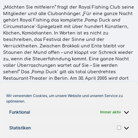
„Möchten Sie mitfeiern“ fragt der Royal Fishing Club seine
Mitglieder und alle Clubanhänger. „Für eine ganze Nacht
gehört Royal Fishing das komplette ,Pomp Duck and
Circumstance`-Spiegelzelt mit über hundert Künstlern,
Köchen, Komödianten. In Worten ist es nicht zu
beschreiben, das Festival der Sinne und der
Verrücktheiten. Zwischen Brokkoli und Ente bleibt vor
Staunen der Mund offen – und klappt vor Schreck wieder
zu, wenn die Steuerfahndung kommt. Eine ganze Nacht
voller Überraschungen wartet auf Sie – Sie werden
sehen!“ Das ,Pomp Duck` gilt als total überdrehtes
Restaurant-Theater in Berlin. Am 30. April 2005 wird dort
der 5. Geburtstag des RFC gefeiert, zur Party sind auch
Nichtangler-Gäste eingeladen. „Für 225 Euro pro Person
Wir verwenden Cookies, um unsere Website und unseren Service zu
(inkl. 4-Gänge-Menü und Getränke die ganze Nacht) laden
optimieren.
wir Sie ein, an diesem einzigartigen Event teilzunehmen
und einen Blick in die ,Mitglieder`-Welt von Royal Fishing
Funktional
Immer aktiv
zu riskieren. 50 € pro verkaufter Karte werden der Royal
Fishing Kinderhilfe gutgeschrieben. Anmeldeschluss ist
Statistiken
der 15. 1. 2005.“