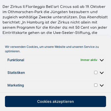
Der Zirkus Il Florileggio Bell`art Circus soll ab 19. Oktober
im Othmarschen-Park die Jüngsten bezaubern und
zugleich wohltätige Zwecke unterstützen. Das Abendblatt
berichtet: „In Hamburg ist der Zirkus nicht allein mit
seinem Programm für die Kinder da: mit 50 Cent von jeder
Eintrittskarte gehen an die Uwe-Seeler-Stiftung, die
Michael-Stich-Stiftung, die S.V.S. Sandra-Völker-Stiftung,
die Royal-Fishing Kinderhilfe, die Fördergemeinschaft
Wir verwenden Cookies, um unsere Website und unseren Service zu
Kinder-Krebs-Zentrum Hamburg e.V. und den Förderkreis
optimieren.
zugunsten des gemeinnützigen Jugendwerks
unfallgeschädigter Kinder, die unter der
Funktional
Immer aktiv
Schirmherrschaft von Senator Jörg Dräger und dem
Motto ,Kinder helfen Kindern` zu ,Charity`
Statistiken
zusammengefasst sind.“
Marketing
ZURÜCK
Cookies akzeptieren