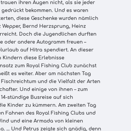
auen ihren Augen nicht, als sie jeder
d gedrückt bekommen. Und es waren
sterten, diese Geschenke wurden nämlich
z Wepper, Bernd Herzsprung, Heinz
rreicht. Doch die Jugendlichen durften
ne oder andere Autogramm freuen –
urlaub auf Hitra spendiert. An dieser
n Kindern diese Erlebnisse
ensatz zum Royal Fishing Club zunächst
heißt es weiter. Aber am nächsten Tag
 Fischreichtum und die Vielfalt der Arten
chafter. Und einige von ihnen – zum
 14-stündige Busreise auf sich
die Kinder zu kümmern. Am zweiten Tag
ßen Fahnen des Royal Fishing Clubs und
 Wind und eine Armada von kleinen
a. … Und Petrus zeigte sich gnädig, denn