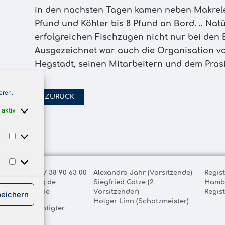
in den nächsten Tagen kamen neben Makrele
Pfund und Köhler bis 8 Pfund an Bord. .. Na
erfolgreichen Fischzügen nicht nur bei den
Ausgezeichnet war auch die Organisation v
Hegstadt, seinen Mitarbeitern und dem Präsi
eren.
ZURÜCK
 aktiv
ax: +49 (0) 40 / 38 90 63 00
Alexandra Jahr (Vorsitzende)
Regis
@royal-fishing.de
Siegfried Götze (2.
Hamb
oyal-fishing.de
Vorsitzender)
Regis
peichern
Holger Linn (Schatzmeister)
retungsberechtigter
tand: