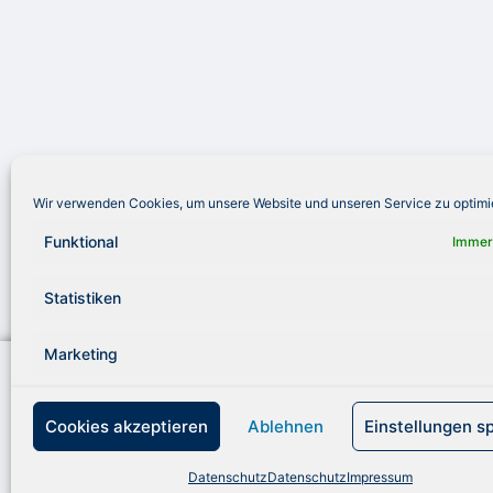
Wir verwenden Cookies, um unsere Website und unseren Service zu optimi
Funktional
Immer
Statistiken
Marketing
Royal Fishing Kinderhilfe e. V.
Telef
Jürgen-Töpfer-Straße 48
info
22763 Hamburg
www.r
Cookies akzeptieren
Ablehnen
Einstellungen s
Telefon: +49 (0) 40 / 38 90 62
Vert
Datenschutz
Datenschutz
Impressum
55
Vors