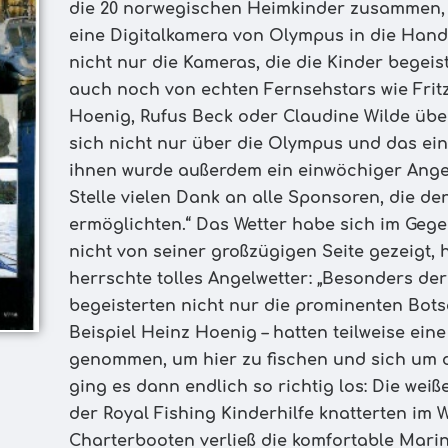
die 20 norwegischen Heimkinder zusammen, tr
eine Digitalkamera von Olympus in die Han
nicht nur die Kameras, die die Kinder begei
auch noch von echten Fernsehstars wie Frit
Hoenig, Rufus Beck oder Claudine Wilde übe
sich nicht nur über die Olympus und das ei
ihnen wurde außerdem ein einwöchiger Angel
Stelle vielen Dank an alle Sponsoren, die de
ermöglichten.“ Das Wetter habe sich im Geg
nicht von seiner großzügigen Seite gezeigt, 
herrschte tolles Angelwetter: „Besonders der
begeisterten nicht nur die prominenten Bots
Beispiel Heinz Hoenig – hatten teilweise eine
genommen, um hier zu fischen und sich um 
ging es dann endlich so richtig los: Die wei
der Royal Fishing Kinderhilfe knatterten im
Charterbooten verließ die komfortable Marin