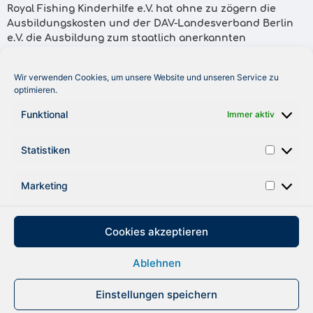
Royal Fishing Kinderhilfe e.V. hat ohne zu zögern die
Ausbildungskosten und der DAV-Landesverband Berlin
e.V. die Ausbildung zum staatlich anerkannten
Fischereischein-Inhaber übernommen. Und das ganze
direkt vor Ort im Kinderheim! … Die Kinder waren mit
Wir verwenden Cookies, um unsere Website und unseren Service zu
Feuereifer, sehr viel Disziplin und Ausdauer bei der
optimieren.
Sache. Die Royal Fishing Kinderhilfe überreichte jedem
erfolgreichen Jungangler eine tolle Angelausrüstung. ..
Funktional
Immer aktiv
Der DAV-Landesverband Berlin legte jedem noch den
Fischereischein für 2003 obendrauf – und das natürlich
Statistiken
für die Kinder kostenlos.“
Marketing
ZURÜCK
Cookies akzeptieren
Ablehnen
DATENSCHUTZ
IMPRESSUM
Einstellungen speichern