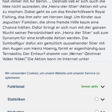
fast immer mit Air Berlin. … Deshalb ließ er sich auch die
Idee nicht ausreden, die ,Heinz-der-Stier`-Aktion mit uns
zu machen. Dabei geht es um das Kinderhilfswerk Royal
Fishing, das ihm sehr am Herzen liegt. Um Kinder aus
,kaputten` Familien, die ohne fremde Hilfe kaum eine
Chance hätten. Dafür bringt er sich nun mit der ganzen
Wucht seiner Persönlichkeit ein. ,Heinz der Stier` soll zum
Synonym für eine kraftvolle Aktion werden. Die
Symbolfigur dafür, ein gemütlich aussehender Stier mit
den Augen von Heinz Hoenig, formt er eigenhändig aus
Terrakotta. Der Entwurf stammt von ,Werner`-Zeichner
Volker Nökel.“ Die Aktion kann im Internet unter
www.heinzderstierimspanischkurs.de nachgelesen
werden. Das Magazin erklärt: „Die in Palma de Mallorca
Wir verwenden Cookies, um unsere Website und unseren Service zu
ansässige Sprachschule Alpha College versteigert im
optimieren.
Internet drei Plätze in einem sechstägigen Sprachkurs,
an dem auch Heinz Hoenig teilnimmt. Der Erlös geht an
Funktional
Immer aktiv
Royal Fishing. … Und im Mai lädt Heinz Hoenig
Heimkinder auf die Insel ein. Doch das alles soll nur der
Statistiken
Anfang sein.“
Marketing