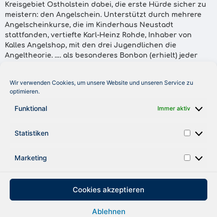
Kreisgebiet Ostholstein dabei, die erste Hürde sicher zu
meistern: den Angelschein. Unterstützt durch mehrere
Angelscheinkurse, die im Kinderhaus Neustadt
stattfanden, vertiefte Karl-Heinz Rohde, Inhaber von
Kalles Angelshop, mit den drei Jugendlichen die
Angeltheorie. …. als besonderes Bonbon (erhielt) jeder
eine komplette Angelausrüstung geschenkt. Eine
begleitete Angelsafari findet demnächst statt. Gefördert
Wir verwenden Cookies, um unsere Website und unseren Service zu
wurde das Projekt vom Royal Fishing Club e.V., dessen
optimieren.
Mitglied Karl-Heinz Rohde ist, und der Royal Fishing
Kinderhilfe, die überall in Deutschland bemüht ist,
Funktional
Immer aktiv
benachteiligten Kindern den Weg zum Angeln und damit
zu schönen Erlebnissen zu erleichtern“, schließt ,Der
Statistiken
Reporter`.
Marketing
ZURÜCK
Cookies akzeptieren
Ablehnen