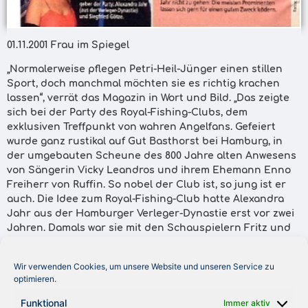
01.11.2001 Frau im Spiegel
„Normalerweise pflegen Petri-Heil-Jünger einen stillen
Sport, doch manchmal möchten sie es richtig krachen
lassen“, verrät das Magazin in Wort und Bild. „Das zeigte
sich bei der Party des Royal-Fishing-Clubs, dem
exklusiven Treffpunkt von wahren Angelfans. Gefeiert
wurde ganz rustikal auf Gut Basthorst bei Hamburg, in
der umgebauten Scheune des 800 Jahre alten Anwesens
von Sängerin Vicky Leandros und ihrem Ehemann Enno
Freiherr von Ruffin. So nobel der Club ist, so jung ist er
auch. Die Idee zum Royal-Fishing-Club hatte Alexandra
Jahr aus der Hamburger Verleger-Dynastie erst vor zwei
Jahren. Damals war sie mit den Schauspielern Fritz und
Elmar Wepper zu einem lauschigen Angelurlaub in
Schweden. Die zwei zählen, wie auch Leopold Prinz von
Wir verwenden Cookies, um unsere Website und unseren Service zu
Bayern, Heinz Hoenig und Michael Stich, zum noblen
optimieren.
Kreis der Gründungsmitglieder. Der Club soll
benachteiligten Kindern helfen. Auf Mitgliederfang
Funktional
Immer aktiv