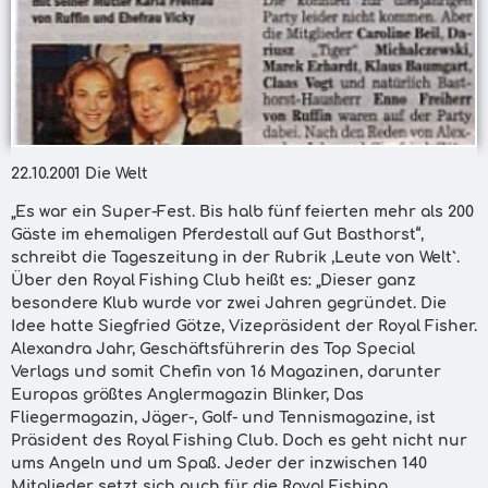
22.10.2001 Die Welt
„Es war ein Super-Fest. Bis halb fünf feierten mehr als 200
Gäste im ehemaligen Pferdestall auf Gut Basthorst“,
schreibt die Tageszeitung in der Rubrik ,Leute von Welt`.
Über den Royal Fishing Club heißt es: „Dieser ganz
besondere Klub wurde vor zwei Jahren gegründet. Die
Idee hatte Siegfried Götze, Vizepräsident der Royal Fisher.
Alexandra Jahr, Geschäftsführerin des Top Special
Verlags und somit Chefin von 16 Magazinen, darunter
Europas größtes Anglermagazin Blinker, Das
Fliegermagazin, Jäger-, Golf- und Tennismagazine, ist
Präsident des Royal Fishing Club. Doch es geht nicht nur
ums Angeln und um Spaß. Jeder der inzwischen 140
Mitglieder setzt sich auch für die Royal Fishing