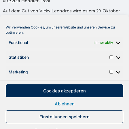
01.07.2001 Händler- Post
Auf dem Gut von Vicky Leandros wird es am 20. Oktober
hoch hergehen. „Royal Fishing Club und die Kinderhilfe
werden auf der Anspo mit einem Stand vertreten sein.
Wir verwenden Cookies, um unsere Website und unseren Service zu
Fachhändler, die bis zur Anspo Mitglied im Royal Fishing
optimieren.
Club werden, können noch an der Clubparty am 20.
Oktober 2001 teilnehmen. Auf dem Gut von Vicky
Funktional
Immer aktiv
Leandros trifft sich die Branche mit angelfreundlichen
Prominenten – und die Medien werden berichten. Die
Statistiken
Blond Bandits sind als Showstars eingeladen.
Marketing
ZURÜCK
Cookies akzeptieren
Ablehnen
DATENSCHUTZ
IMPRESSUM
Einstellungen speichern