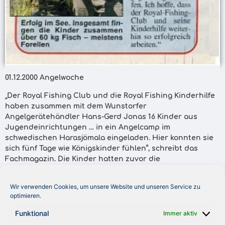
01.12.2000 Angelwoche
„Der Royal Fishing Club und die Royal Fishing Kinderhilfe
haben zusammen mit dem Wunstorfer
Angelgerätehändler Hans-Gerd Jonas 16 Kinder aus
Jugendeinrichtungen … in ein Angelcamp im
schwedischen Harasjömala eingeladen. Hier konnten sie
sich fünf Tage wie Königskinder fühlen“, schreibt das
Fachmagazin. Die Kinder hatten zuvor die
Sportfischerprüfung mit Erfolg bestanden. „Alle waren
sich am Ende einig, dass nicht nur das Petri-Glück,
Wir verwenden Cookies, um unsere Website und unseren Service zu
sondern auch der pädagogische Erfolg überaus groß
optimieren.
gewesen ist“, meint die Angelwoche und zitiert Erzieher
Guse vom Stephansstift: „Die Kinder haben gelernt, sich
Funktional
Immer aktiv
gegenseitig zu helfen. Ich hoffe, dass der Royal Fishing