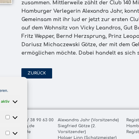
zusammen. Mittlerweile zählt der Club 140 Mit
Hamburger Verlegerin Alexandra Jahr, konnte
Gemeinsam mit ihr lud er jetzt zur ersten Clu
auf dem Wohnsitz von Vicky Leandros, Gut B
Fritz Wepper, Bernd Herzsprung, Prinz Leop
Dariusz Michaczewski Götze, der mit dem G
ermöglichen möchte. Dabei handelt es sich s
ZURÜCK
eren.
 aktiv
ax: +49 (0) 40 / 38 90 63 00
Alexandra Jahr (Vorsitzende)
Regis
@royal-fishing.de
Siegfried Götze (2.
Hamb
oyal-fishing.de
Vorsitzender)
Regis
Holger Linn (Schatzmeister)