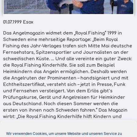
01.07.1999 Esox
Das Angelmagazin widmet dem „Royal Fishing“ 1999 in
Schweden eine mehrseitige Reportage: „Beim Royal
Fishing des Jahr-Verlages trafen sich Mitte Mai deutsche
Fernsehstars, Spitzensportler und Journalisten an der
schwedischen Küste. … Und alle vereinte ein guter Zweck:
die Royal Fishing Kinderhilfe. Sie soll zum Beispiel
Heimkindern das Angeln ermöglichen. Deshalb werden
die Angelruten der Prominenten – handsigniert und mit
Echtheitszertifikat, versteht sich – jetzt in Presse, Funk
und Fernsehen versteigert. Von dem Erlös gibt`s
Prüfungskurse, Gerät und Angelreisen für Heimkinder
aus Deutschland. Noch diesen Sommer werden die
ersten von ihnen nach Schweden fahren.“ Das Magazin
wirbt: „Die Royal Fishing Kinderhilfe hilft Kindern und
Jugendlichen, die Natur und das Angeln besser
kennenzulernen. Dazu finden beispielsweise gemeinsame
Wir verwenden Cookies, um unsere Website und unseren Service zu
Touren statt, die unter anderem von Prominenten aus